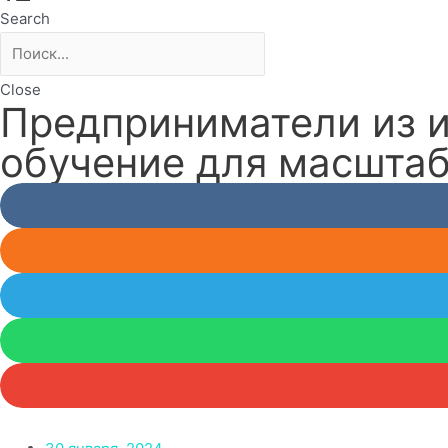
Search
Close
Предприниматели из и
обучение для масшта