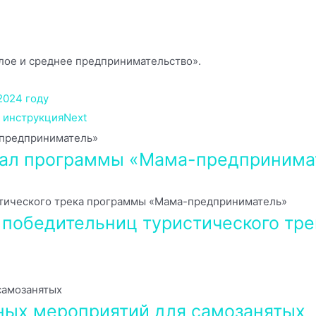
лое и среднее предпринимательство».
2024 году
я инструкция
Next
нал программы «Мама-предпринима
з победительниц туристического т
ных мероприятий для самозанятых