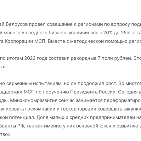
й Белоусов провел совещание с регионами по вопросу под
ий малого и среднего бизнеса увеличилась с 20% до 25%, а
нга Корпорации МСП. Вместе с методической помощью реги
о итогам 2022 года составил рекордные 7 трлн рублей. Это
ых.
о серьезным испытаниям, но он продолжил рост. Во многом 
оддержки МСП по поручению Президента России. Сегодня в 
годы. Минэкономразвития сейчас занимается переформатир
лировать госкомпании и госкорпорации совершать закупки 
шой потенциал. Доля малых и средних предпринимателей на
бъекты РФ, так как именно у них основной ключ к развитию
тво».