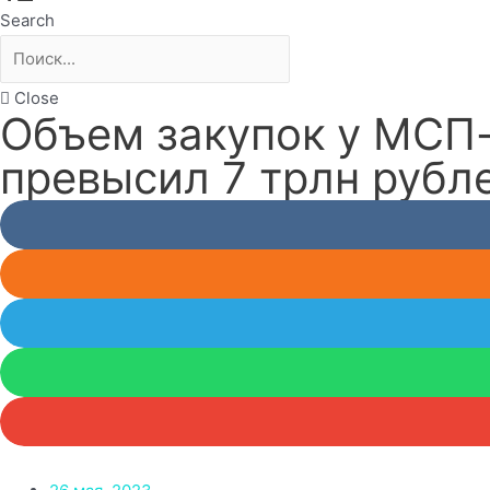
Search
Close
Объем закупок у МСП-п
превысил 7 трлн рубл