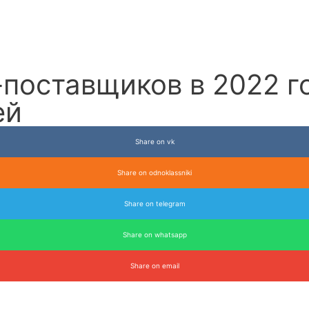
оставщиков в 2022 год
ей
Share on vk
Share on odnoklassniki
Share on telegram
Share on whatsapp
Share on email