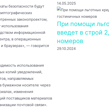
14.05.2025
каты безопасности будут
риптографических
отренных законопроектом,
При помощи льго
у использования
введет в строй 2
редством информационной
нтра, в операционных
номеров
 и браузерах», — говорится
29.10.2024
одимость использования
ных копий уведомлений,
тов, направляемых
а бумажном носителе через
риалах, изменения
ций поставщиков материалов
низации почтовой связи».